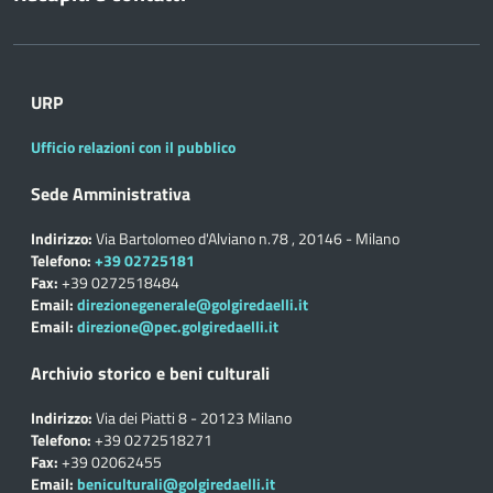
URP
Ufficio relazioni con il pubblico
Sede Amministrativa
Indirizzo:
Via Bartolomeo d'Alviano n.78 , 20146 - Milano
Telefono:
+39 02725181
Fax:
+39 0272518484
Email:
direzionegenerale@golgiredaelli.it
Email:
direzione@pec.golgiredaelli.it
Archivio storico e beni culturali
Indirizzo:
Via dei Piatti 8 - 20123 Milano
Telefono:
+39 0272518271
Fax:
+39 02062455
Email:
beniculturali@golgiredaelli.it