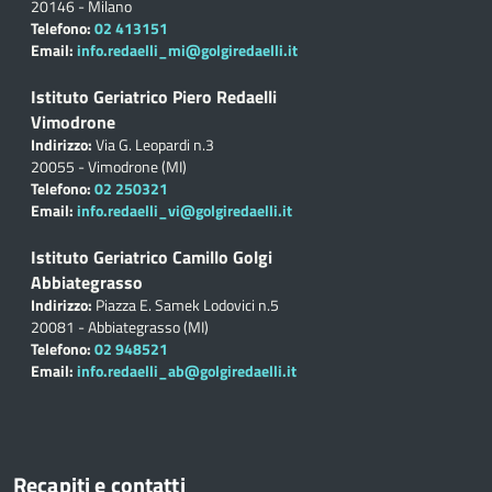
20146 - Milano
Telefono:
02 413151
Email:
info.redaelli_mi@golgiredaelli.it
Istituto Geriatrico Piero Redaelli
Vimodrone
Indirizzo:
Via G. Leopardi n.3
20055 - Vimodrone (MI)
Telefono:
02 250321
Email:
info.redaelli_vi@golgiredaelli.it
Istituto Geriatrico Camillo Golgi
Abbiategrasso
Indirizzo:
Piazza E. Samek Lodovici n.5
20081 - Abbiategrasso (MI)
Telefono:
02 948521
Email:
info.redaelli_ab@golgiredaelli.it
Recapiti e contatti