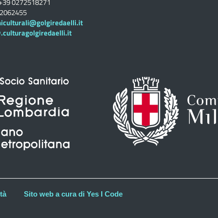
+39 0272518271
02062455
iculturali@golgiredaelli.it
ulturagolgiredaelli.it
tà
Sito web a cura di Yes I Code