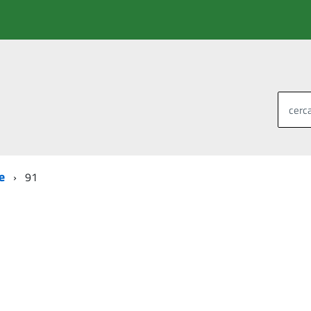
cerca
e
91