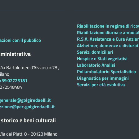
Riabilitazione in regime di ric
Riabilitazione diurna e ambula
R.S.A. Assistenza e Cura Anzian
azioni con il pubblico
Alzheimer, demenze e disturbi 
Servizi domiciliari
ministrativa
Hospice e Stati vegetativi
Laboratorio Analisi
Via Bartolomeo d'Alviano n.78 ,
Poliambulatorio Specialistico
ilano
Diagnostica per immagini
+39 02725181
Servizi per età evolutiva
0272518484
generale@golgiredaelli.it
ezione@pec.golgiredaelli.it
 storico e beni culturali
Via dei Piatti 8 - 20123 Milano