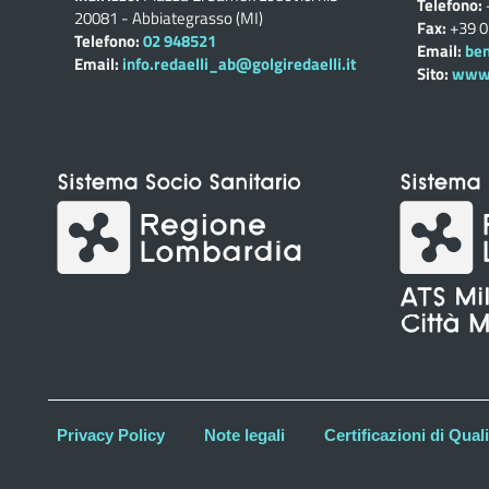
Telefono:
20081 - Abbiategrasso (MI)
Fax:
+39 
Telefono:
02 948521
Email:
ben
Email:
info.redaelli_ab@golgiredaelli.it
Sito:
www.c
Privacy Policy
Note legali
Certificazioni di Quali