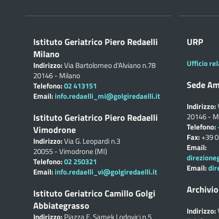
Istituto Geriatrico Piero Redaelli
URP
Milano
Ufficio rel
Indirizzo:
Via Bartolomeo d'Alviano n.78
20146 - Milano
Sede Am
Telefono:
02 413151
Email:
info.redaelli_mi@golgiredaelli.it
Indirizzo:
Istituto Geriatrico Piero Redaelli
20146 - M
Telefono:
Vimodrone
Fax:
+39 
Indirizzo:
Via G. Leopardi n.3
Email:
20055 - Vimodrone (MI)
direzione
Telefono:
02 250321
Email:
dir
Email:
info.redaelli_vi@golgiredaelli.it
Archivio
Istituto Geriatrico Camillo Golgi
Abbiategrasso
Indirizzo:
Indirizzo:
Piazza E. Samek Lodovici n.5