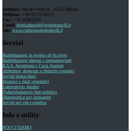
Indirizzo:
Via dei Piatti 8 - 20123 Milano
Telefono:
+39 0272518271
Fax:
+39 02062455
Email:
beniculturali@golgiredaelli.it
Sito:
www.culturagolgiredaelli.it
Servizi
Riabilitazione in regime di ricovero
Riabilitazione diurna e ambulatoriale
R.S.A. Assistenza e Cura Anziani
Alzheimer, demenze e disturbi cognitivi
Servizi domiciliari
Hospice e Stati vegetativi
Laboratorio Analisi
Poliambulatorio Specialistico
Diagnostica per immagini
Servizi per età evolutiva
Info e utility
NOI CI SIAMO