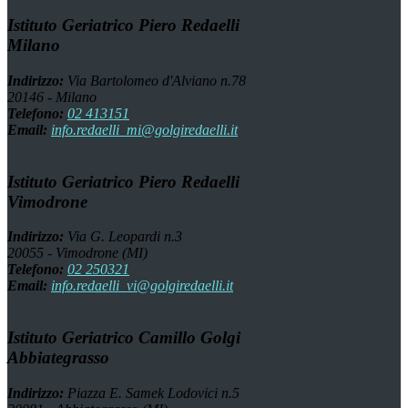
Istituto Geriatrico Piero Redaelli
Milano
Indirizzo:
Via Bartolomeo d'Alviano n.78
20146 - Milano
Telefono:
02 413151
Email:
info.redaelli_mi@golgiredaelli.it
Istituto Geriatrico Piero Redaelli
Vimodrone
Indirizzo:
Via G. Leopardi n.3
20055 - Vimodrone (MI)
Telefono:
02 250321
Email:
info.redaelli_vi@golgiredaelli.it
Istituto Geriatrico Camillo Golgi
Abbiategrasso
Indirizzo:
Piazza E. Samek Lodovici n.5