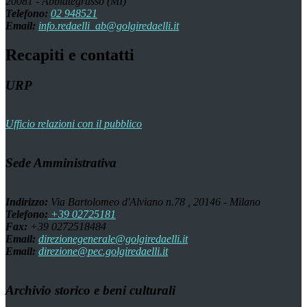
20081 - Abbiategrasso (MI)
Telefono:
02 948521
Email:
info.redaelli_ab@golgiredaelli.it
Recapiti e contatti
URP
Ufficio relazioni con il pubblico
Sede Amministrativa
Indirizzo:
Via Bartolomeo d'Alviano n.78 , 20146 - Milano
Telefono:
+39 02725181
Fax:
+39 0272518484
Email:
direzionegenerale@golgiredaelli.it
Email:
direzione@pec.golgiredaelli.it
Archivio storico e beni culturali