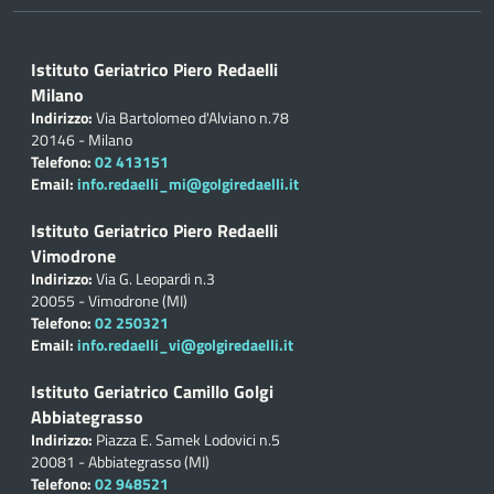
Istituto Geriatrico Piero Redaelli
Milano
Indirizzo:
Via Bartolomeo d'Alviano n.78
20146 - Milano
Telefono:
02 413151
Email:
info.redaelli_mi@golgiredaelli.it
Istituto Geriatrico Piero Redaelli
Vimodrone
Indirizzo:
Via G. Leopardi n.3
20055 - Vimodrone (MI)
Telefono:
02 250321
Email:
info.redaelli_vi@golgiredaelli.it
Istituto Geriatrico Camillo Golgi
Abbiategrasso
Indirizzo:
Piazza E. Samek Lodovici n.5
20081 - Abbiategrasso (MI)
Telefono:
02 948521