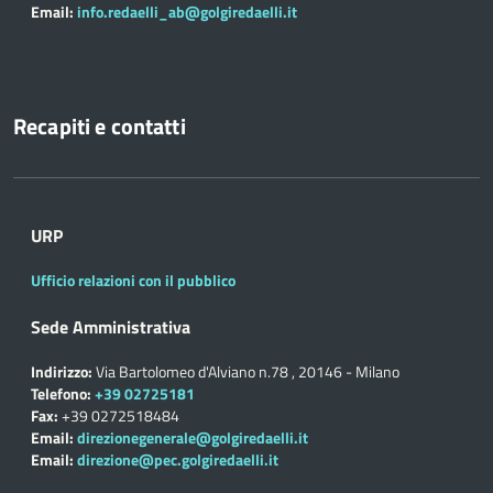
Email:
info.redaelli_ab@golgiredaelli.it
Recapiti e contatti
URP
Ufficio relazioni con il pubblico
Sede Amministrativa
Indirizzo:
Via Bartolomeo d'Alviano n.78 , 20146 - Milano
Telefono:
+39 02725181
Fax:
+39 0272518484
Email:
direzionegenerale@golgiredaelli.it
Email:
direzione@pec.golgiredaelli.it