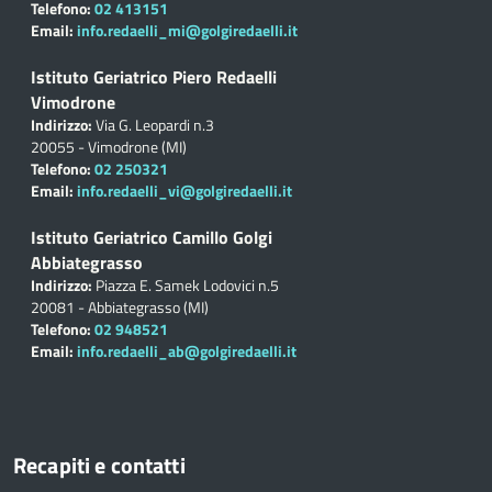
Telefono:
02 413151
Email:
info.redaelli_mi@golgiredaelli.it
Istituto Geriatrico Piero Redaelli
Vimodrone
Indirizzo:
Via G. Leopardi n.3
20055 - Vimodrone (MI)
Telefono:
02 250321
Email:
info.redaelli_vi@golgiredaelli.it
Istituto Geriatrico Camillo Golgi
Abbiategrasso
Indirizzo:
Piazza E. Samek Lodovici n.5
20081 - Abbiategrasso (MI)
Telefono:
02 948521
Email:
info.redaelli_ab@golgiredaelli.it
Recapiti e contatti