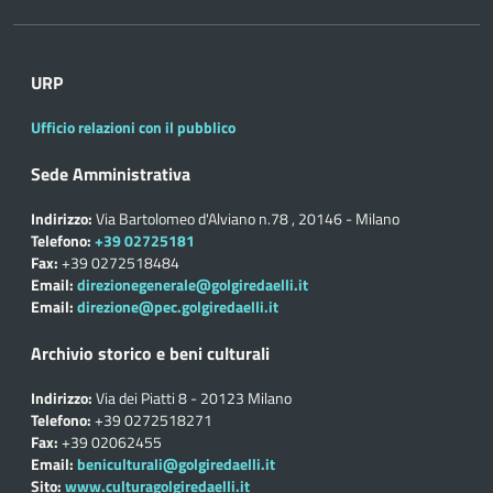
URP
Ufficio relazioni con il pubblico
Sede Amministrativa
Indirizzo:
Via Bartolomeo d'Alviano n.78 , 20146 - Milano
Telefono:
+39 02725181
Fax:
+39 0272518484
Email:
direzionegenerale@golgiredaelli.it
Email:
direzione@pec.golgiredaelli.it
Archivio storico e beni culturali
Indirizzo:
Via dei Piatti 8 - 20123 Milano
Telefono:
+39 0272518271
Fax:
+39 02062455
Email:
beniculturali@golgiredaelli.it
Sito:
www.culturagolgiredaelli.it