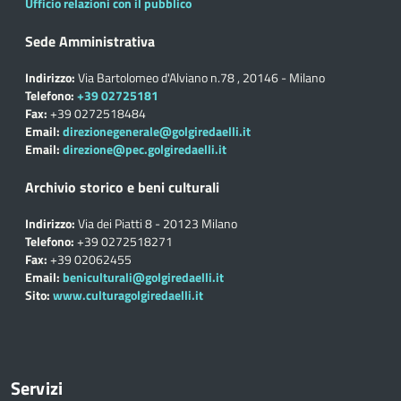
Ufficio relazioni con il pubblico
Sede Amministrativa
Indirizzo:
Via Bartolomeo d'Alviano n.78 , 20146 - Milano
Telefono:
+39 02725181
Fax:
+39 0272518484
Email:
direzionegenerale@golgiredaelli.it
Email:
direzione@pec.golgiredaelli.it
Archivio storico e beni culturali
Indirizzo:
Via dei Piatti 8 - 20123 Milano
Telefono:
+39 0272518271
Fax:
+39 02062455
Email:
beniculturali@golgiredaelli.it
Sito:
www.culturagolgiredaelli.it
Servizi