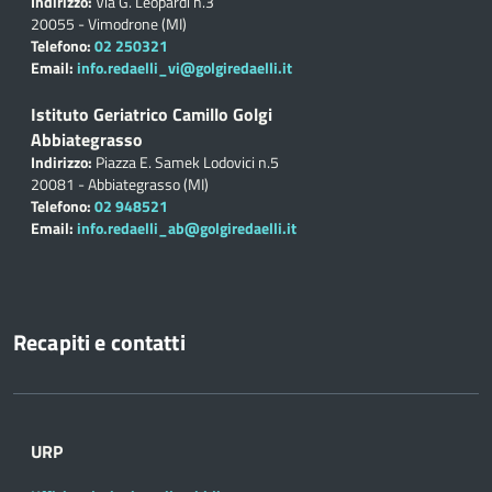
Indirizzo:
Via G. Leopardi n.3
20055 - Vimodrone (MI)
Telefono:
02 250321
Email:
info.redaelli_vi@golgiredaelli.it
Istituto Geriatrico Camillo Golgi
Abbiategrasso
Indirizzo:
Piazza E. Samek Lodovici n.5
20081 - Abbiategrasso (MI)
Telefono:
02 948521
Email:
info.redaelli_ab@golgiredaelli.it
Recapiti e contatti
URP