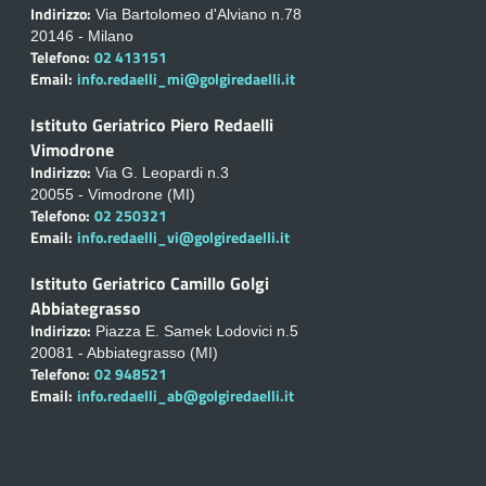
Indirizzo:
Via Bartolomeo d'Alviano n.78
20146 - Milano
Telefono:
02 413151
Email:
info.redaelli_mi@golgiredaelli.it
Istituto Geriatrico Piero Redaelli
Vimodrone
Indirizzo:
Via G. Leopardi n.3
20055 - Vimodrone (MI)
Telefono:
02 250321
Email:
info.redaelli_vi@golgiredaelli.it
Istituto Geriatrico Camillo Golgi
Abbiategrasso
Indirizzo:
Piazza E. Samek Lodovici n.5
20081 - Abbiategrasso (MI)
Telefono:
02 948521
Email:
info.redaelli_ab@golgiredaelli.it