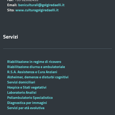
Email:
beniculturali@golgiredaelli.it
Sito:
www.culturagolgiredaelli.it
Servizi
Riabilitazione in regime di ricovero
Riabilitazione diurna e ambulatoriale
R.S.A. Assistenza e Cura Anziani
Alzheimer, demenze e disturbi cognitivi
Servizi domiciliari
Hospice e Stati vegetativi
Laboratorio Analisi
Poliambulatorio Specialistico
Diagnostica per immagini
Servizi per età evolutiva