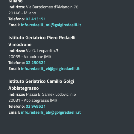
Milano
Indirizzo:
Via Bartolomeo d'Alviano n.78
20146 - Milano
Telefono:
02 413151
Email:
info.redaelli_mi@golgiredaelli.it
Istituto Geriatrico Piero Redaelli
Vimodrone
Indirizzo:
Via G. Leopardi n.3
20055 - Vimodrone (MI)
Telefono:
02 250321
Email:
info.redaelli_vi@golgiredaelli.it
Istituto Geriatrico Camillo Golgi
Abbiategrasso
Indirizzo:
Piazza E. Samek Lodovici n.5
20081 - Abbiategrasso (MI)
Telefono:
02 948521
Email:
info.redaelli_ab@golgiredaelli.it