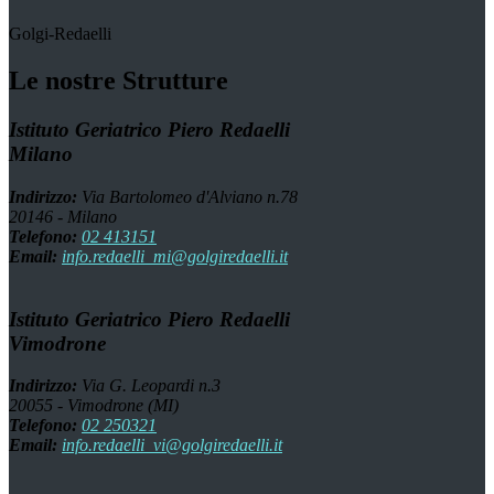
Golgi-Redaelli
Le nostre Strutture
Istituto Geriatrico Piero Redaelli
Milano
Indirizzo:
Via Bartolomeo d'Alviano n.78
20146 - Milano
Telefono:
02 413151
Email:
info.redaelli_mi@golgiredaelli.it
Istituto Geriatrico Piero Redaelli
Vimodrone
Indirizzo:
Via G. Leopardi n.3
20055 - Vimodrone (MI)
Telefono:
02 250321
Email:
info.redaelli_vi@golgiredaelli.it