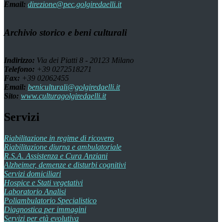
Email:
direzione@pec.golgiredaelli.it
Archivio storico e beni culturali
Indirizzo:
Via dei Piatti 8 - 20123 Milano
Telefono:
+39 0272518271
Fax:
+39 02062455
Email:
beniculturali@golgiredaelli.it
Sito:
www.culturagolgiredaelli.it
Servizi
Riabilitazione in regime di ricovero
Riabilitazione diurna e ambulatoriale
R.S.A. Assistenza e Cura Anziani
Alzheimer, demenze e disturbi cognitivi
Servizi domiciliari
Hospice e Stati vegetativi
Laboratorio Analisi
Poliambulatorio Specialistico
Diagnostica per immagini
Servizi per età evolutiva