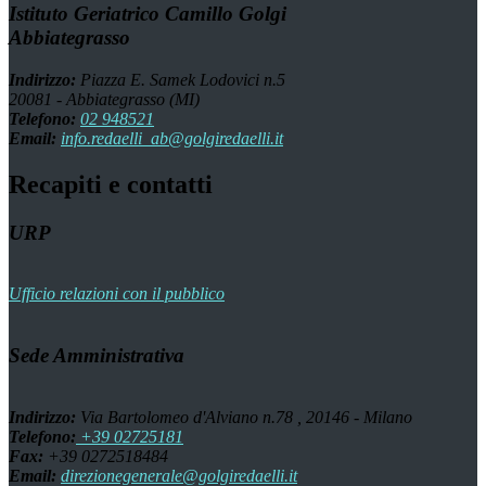
Istituto Geriatrico Camillo Golgi
Abbiategrasso
Indirizzo:
Piazza E. Samek Lodovici n.5
20081 - Abbiategrasso (MI)
Telefono:
02 948521
Email:
info.redaelli_ab@golgiredaelli.it
Recapiti e contatti
URP
Ufficio relazioni con il pubblico
Sede Amministrativa
Indirizzo:
Via Bartolomeo d'Alviano n.78 , 20146 - Milano
Telefono:
+39 02725181
Fax:
+39 0272518484
Email:
direzionegenerale@golgiredaelli.it