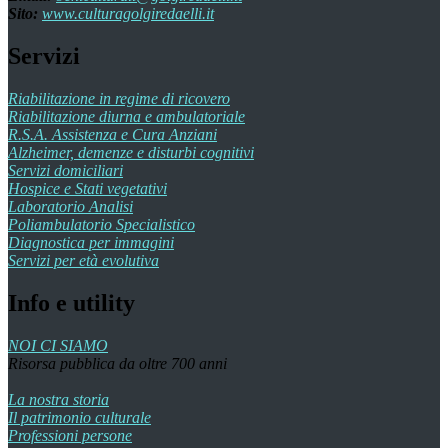
Sito:
www.culturagolgiredaelli.it
Servizi
Riabilitazione in regime di ricovero
Riabilitazione diurna e ambulatoriale
R.S.A. Assistenza e Cura Anziani
Alzheimer, demenze e disturbi cognitivi
Servizi domiciliari
Hospice e Stati vegetativi
Laboratorio Analisi
Poliambulatorio Specialistico
Diagnostica per immagini
Servizi per età evolutiva
Info e utility
NOI CI SIAMO
Risorsa pubblica da oltre 700 anni
La nostra storia
Il patrimonio culturale
Professioni persone