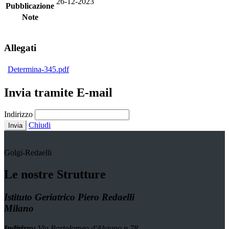
26-12-2023
Pubblicazione
Note
Allegati
Determina-345.pdf
Invia tramite E-mail
Indirizzo
Chiudi
Invia
Golgi-Redaelli
Le nostre Strutture
Istituto Geriatrico Piero Redaelli
Milano
Indirizzo:
Via Bartolomeo d'Alviano n.78