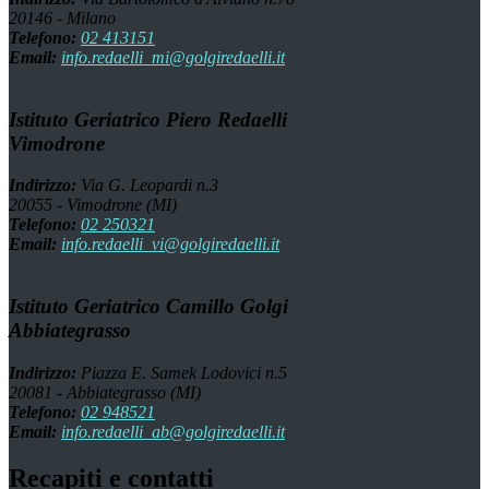
20146 - Milano
Telefono:
02 413151
Email:
info.redaelli_mi@golgiredaelli.it
Istituto Geriatrico Piero Redaelli
Vimodrone
Indirizzo:
Via G. Leopardi n.3
20055 - Vimodrone (MI)
Telefono:
02 250321
Email:
info.redaelli_vi@golgiredaelli.it
Istituto Geriatrico Camillo Golgi
Abbiategrasso
Indirizzo:
Piazza E. Samek Lodovici n.5
20081 - Abbiategrasso (MI)
Telefono:
02 948521
Email:
info.redaelli_ab@golgiredaelli.it
Recapiti e contatti