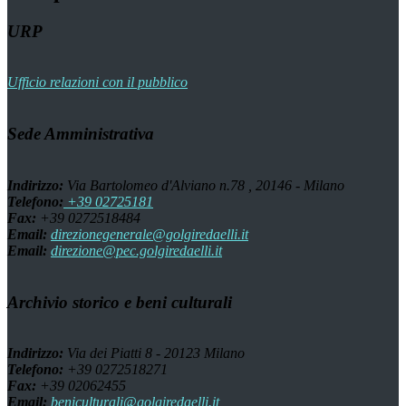
URP
Ufficio relazioni con il pubblico
Sede Amministrativa
Indirizzo:
Via Bartolomeo d'Alviano n.78 , 20146 - Milano
Telefono:
+39 02725181
Fax:
+39 0272518484
Email:
direzionegenerale@golgiredaelli.it
Email:
direzione@pec.golgiredaelli.it
Archivio storico e beni culturali
Indirizzo:
Via dei Piatti 8 - 20123 Milano
Telefono:
+39 0272518271
Fax:
+39 02062455
Email:
beniculturali@golgiredaelli.it