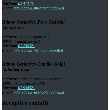
Telefono:
02 413151
Email:
info.redaelli_mi@golgiredaelli.it
Istituto Geriatrico Piero Redaelli
Vimodrone
Indirizzo:
Via G. Leopardi n.3
20055 - Vimodrone (MI)
Telefono:
02 250321
Email:
info.redaelli_vi@golgiredaelli.it
Istituto Geriatrico Camillo Golgi
Abbiategrasso
Indirizzo:
Piazza E. Samek Lodovici n.5
20081 - Abbiategrasso (MI)
Telefono:
02 948521
Email:
info.redaelli_ab@golgiredaelli.it
Recapiti e contatti