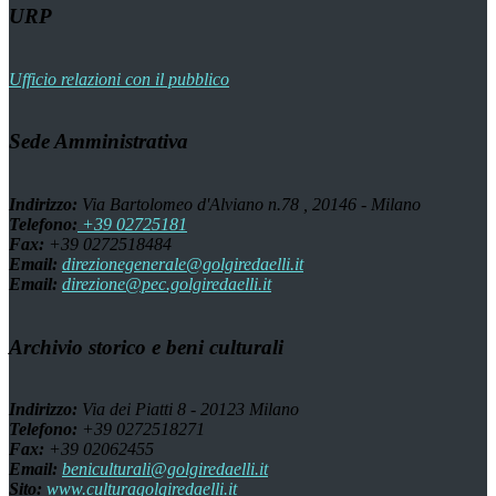
URP
Ufficio relazioni con il pubblico
Sede Amministrativa
Indirizzo:
Via Bartolomeo d'Alviano n.78 , 20146 - Milano
Telefono:
+39 02725181
Fax:
+39 0272518484
Email:
direzionegenerale@golgiredaelli.it
Email:
direzione@pec.golgiredaelli.it
Archivio storico e beni culturali
Indirizzo:
Via dei Piatti 8 - 20123 Milano
Telefono:
+39 0272518271
Fax:
+39 02062455
Email:
beniculturali@golgiredaelli.it
Sito:
www.culturagolgiredaelli.it