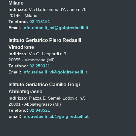
Milano
Indirizzo:
Via Bartolomeo d'Alviano n.78
20146 - Milano
Telefono:
02 413151
Email:
info.redaelli_mi@golgiredaelli.it
Istituto Geriatrico Piero Redaelli
Vimodrone
Indirizzo:
Via G. Leopardi n.3
20055 - Vimodrone (MI)
Telefono:
02 250321
Email:
info.redaelli_vi@golgiredaelli.it
Istituto Geriatrico Camillo Golgi
Abbiategrasso
Indirizzo:
Piazza E. Samek Lodovici n.5
20081 - Abbiategrasso (MI)
Telefono:
02 948521
Email:
info.redaelli_ab@golgiredaelli.it