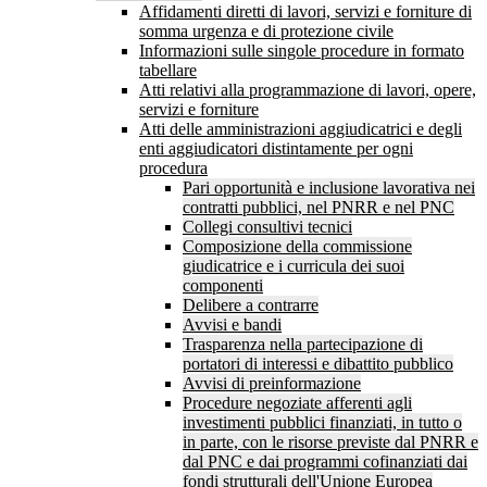
Affidamenti diretti di lavori, servizi e forniture di
somma urgenza e di protezione civile
Informazioni sulle singole procedure in formato
tabellare
Atti relativi alla programmazione di lavori, opere,
servizi e forniture
Atti delle amministrazioni aggiudicatrici e degli
enti aggiudicatori distintamente per ogni
procedura
Pari opportunità e inclusione lavorativa nei
contratti pubblici, nel PNRR e nel PNC
Collegi consultivi tecnici
Composizione della commissione
giudicatrice e i curricula dei suoi
componenti
Delibere a contrarre
Avvisi e bandi
Trasparenza nella partecipazione di
portatori di interessi e dibattito pubblico
Avvisi di preinformazione
Procedure negoziate afferenti agli
investimenti pubblici finanziati, in tutto o
in parte, con le risorse previste dal PNRR e
dal PNC e dai programmi cofinanziati dai
fondi strutturali dell'Unione Europea