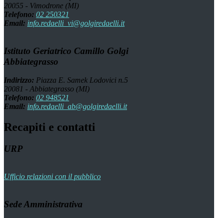
20055 - Vimodrone (MI)
Telefono:
02 250321
Email:
info.redaelli_vi@golgiredaelli.it
Istituto Geriatrico Camillo Golgi
Abbiategrasso
Indirizzo:
Piazza E. Samek Lodovici n.5
20081 - Abbiategrasso (MI)
Telefono:
02 948521
Email:
info.redaelli_ab@golgiredaelli.it
Recapiti e contatti
URP
Ufficio relazioni con il pubblico
Sede Amministrativa