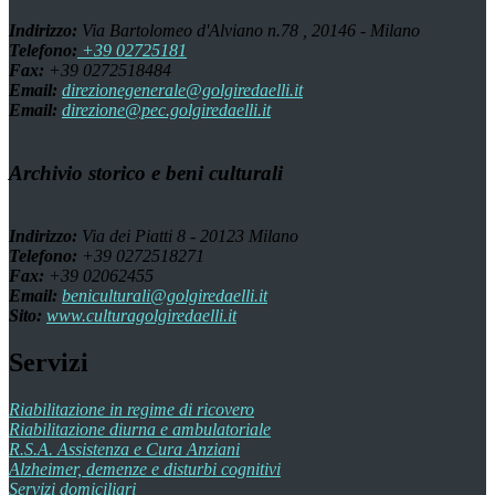
Indirizzo:
Via Bartolomeo d'Alviano n.78 , 20146 - Milano
Telefono:
+39 02725181
Fax:
+39 0272518484
Email:
direzionegenerale@golgiredaelli.it
Email:
direzione@pec.golgiredaelli.it
Archivio storico e beni culturali
Indirizzo:
Via dei Piatti 8 - 20123 Milano
Telefono:
+39 0272518271
Fax:
+39 02062455
Email:
beniculturali@golgiredaelli.it
Sito:
www.culturagolgiredaelli.it
Servizi
Riabilitazione in regime di ricovero
Riabilitazione diurna e ambulatoriale
R.S.A. Assistenza e Cura Anziani
Alzheimer, demenze e disturbi cognitivi
Servizi domiciliari