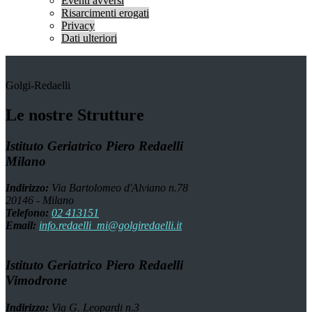
Eventi avversi
Risarcimenti erogati
Privacy
Dati ulteriori
Golgi-Redaelli
Le nostre Strutture
Istituto Geriatrico Piero Redaelli
Milano
Indirizzo:
Via Bartolomeo d'Alviano n.78
20146 - Milano
Telefono:
02 413151
Email:
info.redaelli_mi@golgiredaelli.it
Istituto Geriatrico Piero Redaelli
Vimodrone
Indirizzo:
Via G. Leopardi n.3