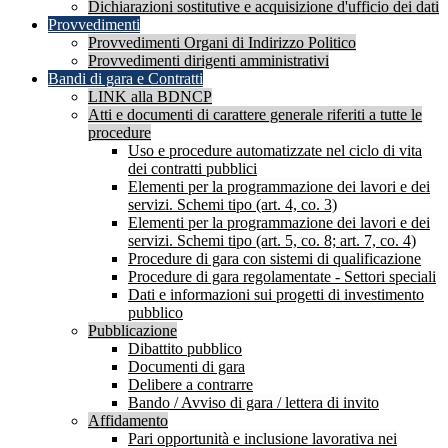
Dichiarazioni sostitutive e acquisizione d'ufficio dei dati
Provvedimenti
Provvedimenti Organi di Indirizzo Politico
Provvedimenti dirigenti amministrativi
Bandi di gara e Contratti
LINK alla BDNCP
Atti e documenti di carattere generale riferiti a tutte le
procedure
Uso e procedure automatizzate nel ciclo di vita
dei contratti pubblici
Elementi per la programmazione dei lavori e dei
servizi. Schemi tipo (art. 4, co. 3)
Elementi per la programmazione dei lavori e dei
servizi. Schemi tipo (art. 5, co. 8; art. 7, co. 4)
Procedure di gara con sistemi di qualificazione
Procedure di gara regolamentate - Settori speciali
Dati e informazioni sui progetti di investimento
pubblico
Pubblicazione
Dibattito pubblico
Documenti di gara
Delibere a contrarre
Bando / Avviso di gara / lettera di invito
Affidamento
Pari opportunità e inclusione lavorativa nei