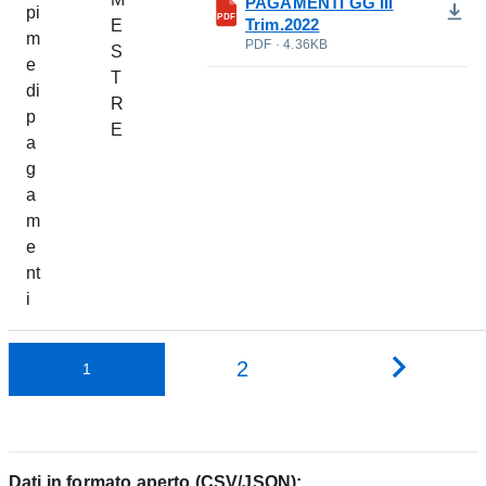
PAGAMENTI GG III
pi
PDF
Trim.2022
E
m
PDF · 4.36KB
S
e
T
di
R
p
E
a
g
a
m
e
nt
i
Pagina
2
1
successi
Dati in formato aperto (CSV/JSON):