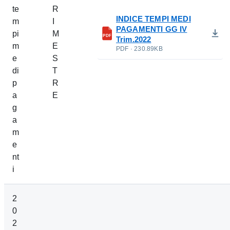
te
R
INDICE TEMPI MEDI
m
I
PAGAMENTI GG IV
pi
M
PDF
Trim.2022
m
E
PDF · 230.89KB
e
S
di
T
p
R
a
E
g
a
m
e
nt
i
2
0
2