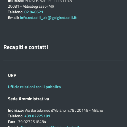
Indirizzo:
Piazza E. Samek Lodovici n.5
20081 - Abbiategrasso (MI)
Telefono:
02 948521
Email:
info.redaelli_ab@golgiredaelli.it
Recapiti e contatti
URP
Ufficio relazioni con il pubblico
Sede Amministrativa
Indirizzo:
Via Bartolomeo d'Alviano n.78 , 20146 - Milano
Telefono:
+39 02725181
Fax:
+39 0272518484