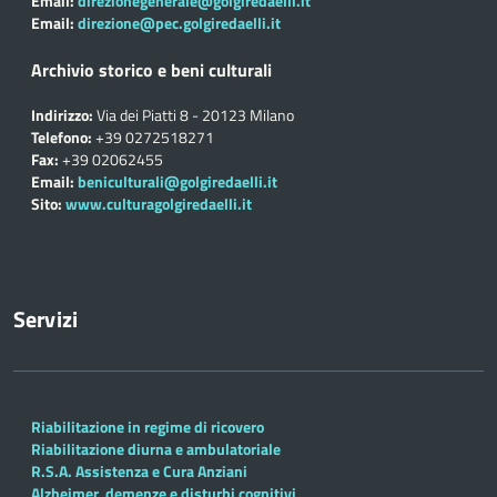
Email:
direzionegenerale@golgiredaelli.it
Email:
direzione@pec.golgiredaelli.it
Archivio storico e beni culturali
Indirizzo:
Via dei Piatti 8 - 20123 Milano
Telefono:
+39 0272518271
Fax:
+39 02062455
Email:
beniculturali@golgiredaelli.it
Sito:
www.culturagolgiredaelli.it
Servizi
Riabilitazione in regime di ricovero
Riabilitazione diurna e ambulatoriale
R.S.A. Assistenza e Cura Anziani
Alzheimer, demenze e disturbi cognitivi